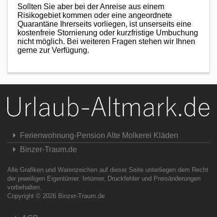
Sollten Sie aber bei der Anreise aus einem
Risikogebiet kommen oder eine angeordnete
Quarantäne Ihrerseits vorliegen, ist unserseits eine
kostenfreie Stornierung oder kurzfristige Umbuchung
nicht möglich. Bei weiteren Fragen stehen wir Ihnen
gerne zur Verfügung.
Ferienwohnung-Pension Alte Molkerei Kläden
Binzer-Traum.de
Alle Grafiken und Warenzeichen auf dieser Seite unterliegen dem Recht
der jeweiligen Eigentümer. Irrtümer, Druckfehler und Preisänderungen
vorbehalten.
Copyright © 2026
Binzer-Traum.de