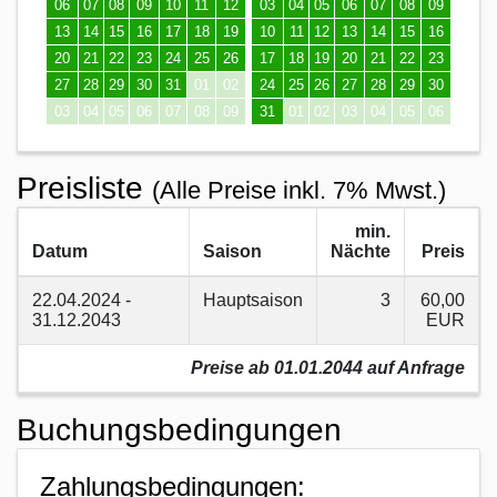
06
07
08
09
10
11
12
03
04
05
06
07
08
09
13
14
15
16
17
18
19
10
11
12
13
14
15
16
20
21
22
23
24
25
26
17
18
19
20
21
22
23
27
28
29
30
31
01
02
24
25
26
27
28
29
30
03
04
05
06
07
08
09
31
01
02
03
04
05
06
Preisliste
(Alle Preise inkl. 7% Mwst.)
min.
Datum
Saison
Nächte
Preis
22.04.2024 -
Hauptsaison
3
60,00
31.12.2043
EUR
Preise ab 01.01.2044 auf Anfrage
Buchungsbedingungen
Zahlungsbedingungen: