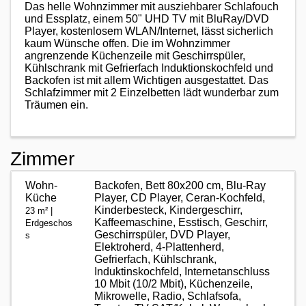
Das helle Wohnzimmer mit ausziehbarer Schlafouch
und Essplatz, einem 50" UHD TV mit BluRay/DVD
Player, kostenlosem WLAN/Internet, lässt sicherlich
kaum Wünsche offen. Die im Wohnzimmer
angrenzende Küchenzeile mit Geschirrspüler,
Kühlschrank mit Gefrierfach Induktionskochfeld und
Backofen ist mit allem Wichtigen ausgestattet. Das
Schlafzimmer mit 2 Einzelbetten lädt wunderbar zum
Träumen ein.
Zimmer
Wohn-
Backofen, Bett 80x200 cm, Blu-Ray
Küche
Player, CD Player, Ceran-Kochfeld,
Kinderbesteck, Kindergeschirr,
23 m² |
Kaffeemaschine, Esstisch, Geschirr,
Erdgeschos
Geschirrspüler, DVD Player,
s
Elektroherd, 4-Plattenherd,
Gefrierfach, Kühlschrank,
Induktinskochfeld, Internetanschluss
10 Mbit (10/2 Mbit), Küchenzeile,
Mikrowelle, Radio, Schlafsofa,