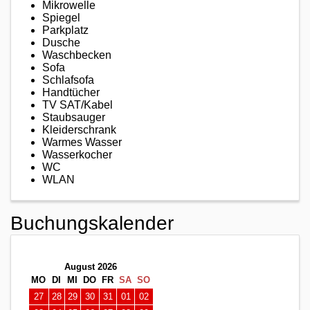
Mikrowelle
Spiegel
Parkplatz
Dusche
Waschbecken
Sofa
Schlafsofa
Handtücher
TV SAT/Kabel
Staubsauger
Kleiderschrank
Warmes Wasser
Wasserkocher
WC
WLAN
Buchungskalender
August 2026
MO
DI
MI
DO
FR
SA
SO
27
28
29
30
31
01
02