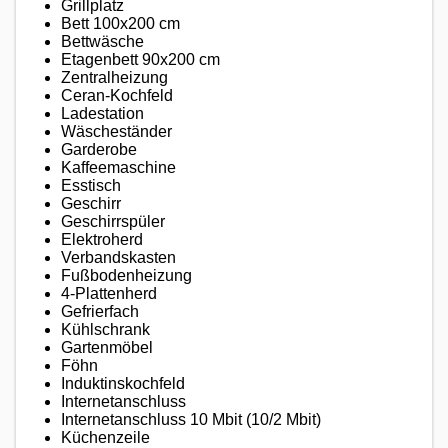
Grillplatz
Bett 100x200 cm
Bettwäsche
Etagenbett 90x200 cm
Zentralheizung
Ceran-Kochfeld
Ladestation
Wäscheständer
Garderobe
Kaffeemaschine
Esstisch
Geschirr
Geschirrspüler
Elektroherd
Verbandskasten
Fußbodenheizung
4-Plattenherd
Gefrierfach
Kühlschrank
Gartenmöbel
Föhn
Induktinskochfeld
Internetanschluss
Internetanschluss 10 Mbit (10/2 Mbit)
Küchenzeile