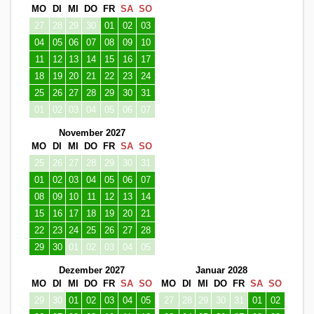
MO
DI
MI
DO
FR
SA
SO
27
28
29
30
01
02
03
04
05
06
07
08
09
10
11
12
13
14
15
16
17
18
19
20
21
22
23
24
25
26
27
28
29
30
31
01
02
03
04
05
06
07
November 2027
MO
DI
MI
DO
FR
SA
SO
25
26
27
28
29
30
31
01
02
03
04
05
06
07
08
09
10
11
12
13
14
15
16
17
18
19
20
21
22
23
24
25
26
27
28
29
30
01
02
03
04
05
Dezember 2027
Januar 2028
MO
DI
MI
DO
FR
SA
SO
MO
DI
MI
DO
FR
SA
SO
29
30
01
02
03
04
05
27
28
29
30
31
01
02