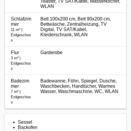
Toaster, TV SAT/Kabel, Wasserkocher,
WLAN
Schlafzim
Bett 100x200 cm, Bett 90x200 cm,
mer
Bettwäsche, Zentralheizung, TV
Digital, TV SAT/Kabel,
11 m² |
Kleiderschrank, WLAN
Erdgeschos
s
Flur
Garderobe
3 m² |
Erdgeschos
s
Badezim
Badewanne, Föhn, Spiegel, Dusche,
mer
Waschbecken, Handtücher, Warmes
Wasser, Waschmaschine, WC, WLAN
7 m² |
Erdgeschos
s
Sessel
Backofen