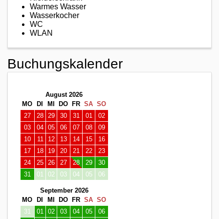
Warmes Wasser
Wasserkocher
WC
WLAN
Buchungskalender
August 2026
MO
DI
MI
DO
FR
SA
SO
27
28
29
30
31
01
02
03
04
05
06
07
08
09
10
11
12
13
14
15
16
17
18
19
20
21
22
23
24
25
26
27
28
29
30
31
01
02
03
04
05
06
September 2026
MO
DI
MI
DO
FR
SA
SO
31
01
02
03
04
05
06