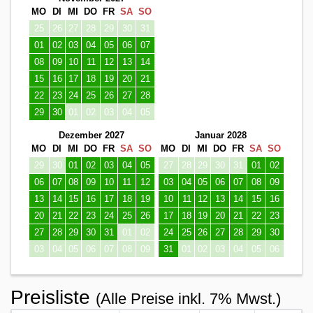
MO
DI
MI
DO
FR
SA
SO
25
26
27
28
29
30
31
01
02
03
04
05
06
07
08
09
10
11
12
13
14
15
16
17
18
19
20
21
22
23
24
25
26
27
28
29
30
01
02
03
04
05
Dezember 2027
Januar 2028
MO
DI
MI
DO
FR
SA
SO
MO
DI
MI
DO
FR
SA
SO
29
30
01
02
03
04
05
27
28
29
30
31
01
02
06
07
08
09
10
11
12
03
04
05
06
07
08
09
13
14
15
16
17
18
19
10
11
12
13
14
15
16
20
21
22
23
24
25
26
17
18
19
20
21
22
23
27
28
29
30
31
01
02
24
25
26
27
28
29
30
03
04
05
06
07
08
09
31
01
02
03
04
05
06
Preisliste
(Alle Preise inkl. 7% Mwst.)