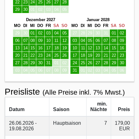
22
23
24
25
26
27
28
29
30
01
02
03
04
05
Dezember 2027
Januar 2028
MO
DI
MI
DO
FR
SA
SO
MO
DI
MI
DO
FR
SA
SO
29
30
01
02
03
04
05
27
28
29
30
31
01
02
06
07
08
09
10
11
12
03
04
05
06
07
08
09
13
14
15
16
17
18
19
10
11
12
13
14
15
16
20
21
22
23
24
25
26
17
18
19
20
21
22
23
27
28
29
30
31
01
02
24
25
26
27
28
29
30
03
04
05
06
07
08
09
31
01
02
03
04
05
06
Preisliste
(Alle Preise inkl. 7% Mwst.)
min.
Datum
Saison
Nächte
Preis
26.06.2026 -
Hauptsaison
7
179,00
19.08.2026
EUR