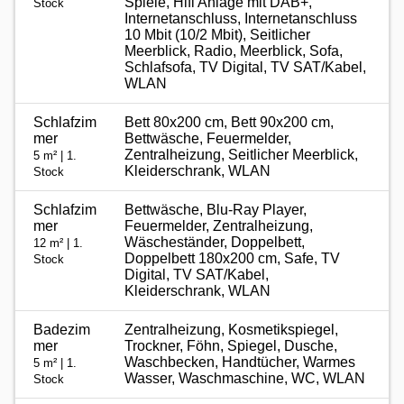
Spiele, Hifi Anlage mit DAB+,
Stock
Internetanschluss, Internetanschluss
10 Mbit (10/2 Mbit), Seitlicher
Meerblick, Radio, Meerblick, Sofa,
Schlafsofa, TV Digital, TV SAT/Kabel,
WLAN
Schlafzim
Bett 80x200 cm, Bett 90x200 cm,
mer
Bettwäsche, Feuermelder,
Zentralheizung, Seitlicher Meerblick,
5 m² | 1.
Kleiderschrank, WLAN
Stock
Schlafzim
Bettwäsche, Blu-Ray Player,
mer
Feuermelder, Zentralheizung,
Wäscheständer, Doppelbett,
12 m² | 1.
Doppelbett 180x200 cm, Safe, TV
Stock
Digital, TV SAT/Kabel,
Kleiderschrank, WLAN
Badezim
Zentralheizung, Kosmetikspiegel,
mer
Trockner, Föhn, Spiegel, Dusche,
Waschbecken, Handtücher, Warmes
5 m² | 1.
Wasser, Waschmaschine, WC, WLAN
Stock