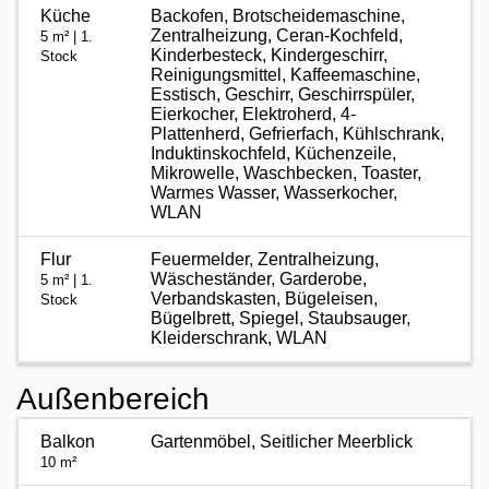
Küche
Backofen, Brotscheidemaschine,
Zentralheizung, Ceran-Kochfeld,
5 m² | 1.
Kinderbesteck, Kindergeschirr,
Stock
Reinigungsmittel, Kaffeemaschine,
Esstisch, Geschirr, Geschirrspüler,
Eierkocher, Elektroherd, 4-
Plattenherd, Gefrierfach, Kühlschrank,
Induktinskochfeld, Küchenzeile,
Mikrowelle, Waschbecken, Toaster,
Warmes Wasser, Wasserkocher,
WLAN
Flur
Feuermelder, Zentralheizung,
Wäscheständer, Garderobe,
5 m² | 1.
Verbandskasten, Bügeleisen,
Stock
Bügelbrett, Spiegel, Staubsauger,
Kleiderschrank, WLAN
Außenbereich
Balkon
Gartenmöbel, Seitlicher Meerblick
10 m²