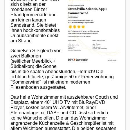
sich direkt an der
mondänen Binzer
Strandpromenade und
am feinen langen
Sandstrand. Sie bietet
Ihnen hochkomfortables
Urlaubsambiente direkt
am Strand.
Genießen Sie gleich von
zwei Balkonen
(seitlicher Meerblick +
Südbalkon) die Sonne
bis in die späten Abendstunden. Herrlich! Die
lichtdurchflutete, geräumige 50 m² Ferienwohnung
"Sommerwind" ist mit einem modernen
Fliesenboden ausgestattet.
Das helle Wohnzimmer mit ausziehbarer Couch und
Essplatz, einem 40" UHD TV mit BluRay/DVD
Player, kostenlosem WLAN/Internet, einer
Stereoanlage mit DAB+ und CD lässt sicherlich
keine Wünsche offen. Die an das Wohnzimmer
angrenzende Küchenzeile & Geschirrspüler ist mit
allem Wichtigen ausgestattet. Die beiden separaten