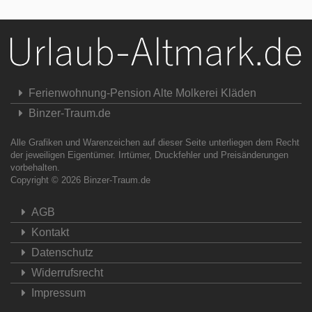
Ferienwohnung-Pension Alte Molkerei Kläden
Binzer-Traum.de
Alle Grafiken und Warenzeichen auf dieser Seite unterliegen dem Recht
der jeweiligen Eigentümer. Irrtümer, Druckfehler und Preisänderungen
vorbehalten.
Copyright © 2026
Binzer-Traum.de
AGB
Kontakt
Datenschutz
Widerrufsrecht
Impressum